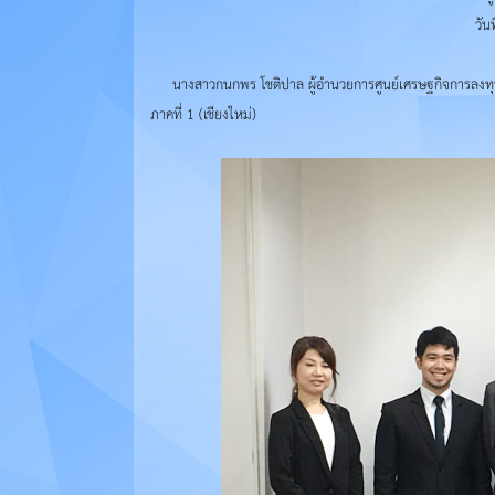
วัน
นางสาวกนกพร โชติปาล ผู้อำนวยการศูนย์เศรษฐกิจการลงทุนภา
ภาคที่ 1 (เชียงใหม่)