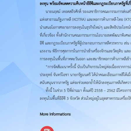
ลงทุน พร้อมอัพเดตความคืบหน้าอีอีซีและกฎระเบียบภาครัฐที่เ
นายนฤตม์ เทอดสถีรศักดิ์ รองเลขาธิการคณะกรรมการส่งเสริมกา
แห่งสาธารณรัฐเกาหลี (KOTRA) และหอการค้าเกาหลี-ไทย (KTC
นำเสนอโอกาสขยายการลงทุนในธุรกิจใหม่ๆ และสิทธิประโยชน์พิเศ
ที่เกี่ยวข้อง ทั้งสำนักงานคณะกรรมการนโยบายเขตพัฒนาพิเศษ
อีซี และกฎระเบียบภาครัฐที่ผู้ประกอบการเกาหลีควรทราบ 
แรงงาน พิธีการศุลกากรในการนำเข้าเครื่องจักรและวัตถุดิบ และก
การลงทุนในพื้นที่ภาคตะวันออก และสมาชิกหอการค้าเกาหลีเข้า
“การจัดสัมมนาครั้งนี้ นับเป็นกิจกรรมใหญ่ต่อเนื่องจากการ
ประยุทธ์ จันทร์โอชา นายกรัฐมนตรี ได้นำคณะเยือนเกาหลีใต้เมื่
สนับสนุนจากภาครัฐ แต่จะช่วยตอกย้ำให้นักลงทุนเกาหลีเกิดควา
ทั้งนี้ ในช่วง 5 ปีที่ผ่านมา ตั้งแต่ปี 2558 – 2562 มีโครง
ลงทุนในพื้นที่อีอีซี 3 จังหวัด ส่วนใหญ่อยู่ในอุตสาหกรรมเครื่
More Informations