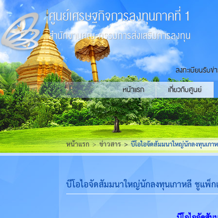
ศูนย์เศรษฐกิจการลงทุนภาคที่ 1
สำนักงานคณะกรรมการส่งเสริมการลงทุน
ลงทะเบียนรับข่
หน้าแรก
เกี่ยวกับศูนย์
หน้าแรก
ข่าวสาร
บีโอไอจัดสัมมนาใหญ่นักลงทุนเกาหลี
บีโอไอจัดสัมมนาใหญ่นักลงทุนเกาหลี ชูแพ็กเก
บีโอไอจัดสัมม