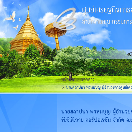
ศูนย์เศรษฐกิจการ
สำนักงานคณะกรรมการส
หน
หน้าแรก
ข่าวสาร
นายสถาปนา พรหมบุญ ผู้อำนวยการศูนย์เศรษฐก
นายสถาปนา พรหมบุญ ผู้อำนวยการ
พี.ซี.ดี.วาย คอร์ปอเรชั่น จำกัด จ.