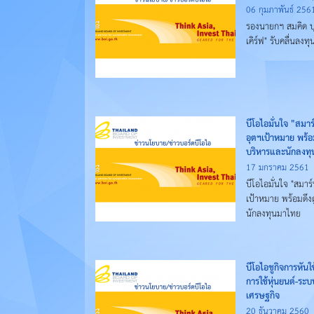
06 กุมภาพันธ์ 256
รองนายกฯ สมคิด บุ
เคิร์ฟ" รับคลื่นลงทุ
บีโอไอมั่นใจ "สมา
อุตฯเป้าหมาย พร้อมด
บริหารและนักลงท
17 มกราคม 2561
บีโอไอมั่นใจ "สมาร
เป้าหมาย พร้อมดึงดู
นักลงทุนมาไทย
บีโอไอชูกิจการหัน
การใช้หุ่นยนต์-ระบ
เศรษฐกิจ
20 ธันวาคม 2560